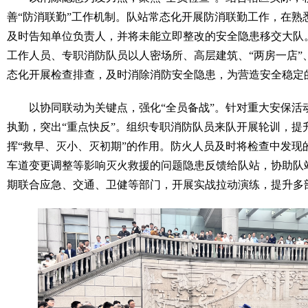
善“防消联勤”工作机制。队站常态化开展防消联勤工作，在熟
及时告知单位负责人，并将未能立即整改的安全隐患移交大队
工作人员、专职消防队员以人密场所、高层建筑、“两房一店”
态化开展检查排查，及时消除消防安全隐患，为营造安全稳定
以协同联动为关键点，强化“全员备战”。针对重大安保活
执勤，突出“重点快反”。组织专职消防队员来队开展轮训，提
挥“救早、灭小、灭初期”的作用。防火人员及时将检查中发现
车道变更调整等影响灭火救援的问题隐患反馈给队站，协助队
期联合应急、交通、卫健等部门，开展实战拉动演练，提升多